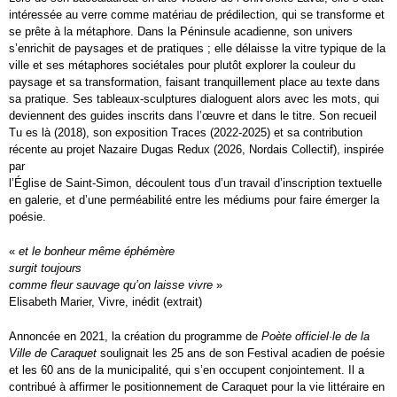
intéressée au verre comme matériau de prédilection, qui se transforme et
se prête à la métaphore. Dans la Péninsule acadienne, son univers
s’enrichit de paysages et de pratiques ; elle délaisse la vitre typique de la
ville et ses métaphores sociétales pour plutôt explorer la couleur du
paysage et sa transformation, faisant tranquillement place au texte dans
sa pratique. Ses tableaux-sculptures dialoguent alors avec les mots, qui
deviennent des guides inscrits dans l’œuvre et dans le titre. Son recueil
Tu es là (2018), son exposition Traces (2022-2025) et sa contribution
récente au projet Nazaire Dugas Redux (2026, Nordais Collectif), inspirée
par
l’Église de Saint-Simon, découlent tous d’un travail d’inscription textuelle
en galerie, et d’une perméabilité entre les médiums pour faire émerger la
poésie.
«
et le bonheur même éphémère
surgit toujours
comme fleur sauvage qu’on laisse vivre
»
Elisabeth Marier, Vivre, inédit (extrait)
Annoncée en 2021, la création du programme de
Poète officiel·le de la
Ville de Caraquet
soulignait les 25 ans de son Festival acadien de poésie
et les 60 ans de la municipalité, qui s’en occupent conjointement. Il a
contribué à affirmer le positionnement de Caraquet pour la vie littéraire en